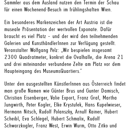
Sammler aus dem Ausland nutzen den Termin der Schau
für einen Wochenend-Besuch im frühlingshaften Wien.
Ein besonderes Markenzeichen der Art Austria ist die
museale Präsentation der wertvollen Exponate. Dafür
braucht es viel Platz – und der wird den teilnehmenden
Galerien und KunsthändlerInnen zur Verfügung gestellt.
Veranstalter Wolfgang Pelz: „Wir bespielen insgesamt
2300 Quadratmeter, konkret die Ovalhalle, die Arena 21
und drei miteinander verbundene Zelte am Platz vor dem
Haupteingang des MuseumsQuartiers.“
Unter den ausgestellten KünstlerInnen aus Österreich findet
man große Namen wie Günter Brus und Gunter Damisch,
Christian Eisenberger, Valie Export, Franz Graf, Martha
Jungwirth, Peter Kogler, Elke Krystufek, Hans Kupelwieser,
Hermann Nitsch, Rudolf Polanszky, Arnulf Rainer, Hubert
Scheibl, Eva Schlegel, Hubert Schmalix, Rudolf
Schwarzkogler, Franz West, Erwin Wurm, Otto Zitko und