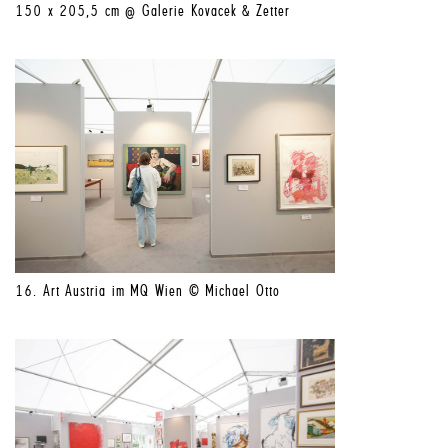
150 x 205,5 cm @ Galerie Kovacek & Zetter
16. Art Austria im MQ Wien © Michael Otto