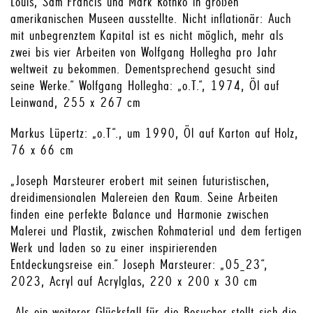
Louis, Sam Francis und Mark Rothko in großen
amerikanischen Museen ausstellte. Nicht inflationär: Auch
mit unbegrenztem Kapital ist es nicht möglich, mehr als
zwei bis vier Arbeiten von Wolfgang Hollegha pro Jahr
weltweit zu bekommen. Dementsprechend gesucht sind
seine Werke.“ Wolfgang Hollegha: „o.T.“, 1974, Öl auf
Leinwand, 255 x 267 cm
Markus Lüpertz: „o.T“., um 1990, Öl auf Karton auf Holz,
76 x 66 cm
„Joseph Marsteurer erobert mit seinen futuristischen,
dreidimensionalen Malereien den Raum. Seine Arbeiten
finden eine perfekte Balance und Harmonie zwischen
Malerei und Plastik, zwischen Rohmaterial und dem fertigen
Werk und laden so zu einer inspirierenden
Entdeckungsreise ein.“ Joseph Marsteurer: „05_23“,
2023, Acryl auf Acrylglas, 220 x 200 x 30 cm
„Als ein weiterer Glücksfall für die Besucher stellt sich die