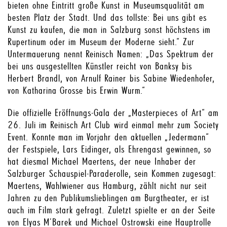
bieten ohne Eintritt große Kunst in Museumsqualität am
besten Platz der Stadt. Und das tollste: Bei uns gibt es
Kunst zu kaufen, die man in Salzburg sonst höchstens im
Rupertinum oder im Museum der Moderne sieht.“ Zur
Untermauerung nennt Reinisch Namen: „Das Spektrum der
bei uns ausgestellten Künstler reicht von Banksy bis
Herbert Brandl, von Arnulf Rainer bis Sabine Wiedenhofer,
von Katharina Grosse bis Erwin Wurm.“
Die offizielle Eröffnungs-Gala der „Masterpieces of Art“ am
26. Juli im Reinisch Art Club wird einmal mehr zum Society
Event. Konnte man im Vorjahr den aktuellen „Jedermann“
der Festspiele, Lars Eidinger, als Ehrengast gewinnen, so
hat diesmal Michael Maertens, der neue Inhaber der
Salzburger Schauspiel-Paraderolle, sein Kommen zugesagt:
Maertens, Wahlwiener aus Hamburg, zählt nicht nur seit
Jahren zu den Publikumslieblingen am Burgtheater, er ist
auch im Film stark gefragt. Zuletzt spielte er an der Seite
von Elyas M’Barek und Michael Ostrowski eine Hauptrolle