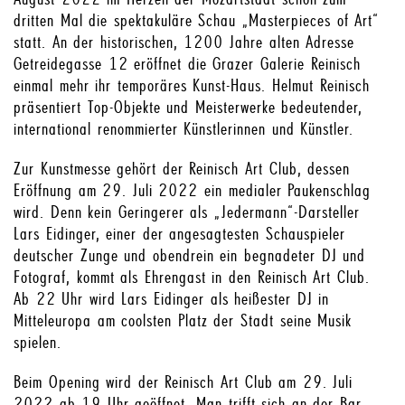
dritten Mal die spektakuläre Schau „Masterpieces of Art“
statt. An der historischen, 1200 Jahre alten Adresse
Getreidegasse 12 eröffnet die Grazer Galerie Reinisch
einmal mehr ihr temporäres Kunst-Haus. Helmut Reinisch
präsentiert Top-Objekte und Meisterwerke bedeutender,
international renommierter Künstlerinnen und Künstler.
Zur Kunstmesse gehört der Reinisch Art Club, dessen
Eröffnung am 29. Juli 2022 ein medialer Paukenschlag
wird. Denn kein Geringerer als „Jedermann“-Darsteller
Lars Eidinger, einer der angesagtesten Schauspieler
deutscher Zunge und obendrein ein begnadeter DJ und
Fotograf, kommt als Ehrengast in den Reinisch Art Club.
Ab 22 Uhr wird Lars Eidinger als heißester DJ in
Mitteleuropa am coolsten Platz der Stadt seine Musik
spielen.
Beim Opening wird der Reinisch Art Club am 29. Juli
2022 ab 19 Uhr geöffnet. Man trifft sich an der Bar.